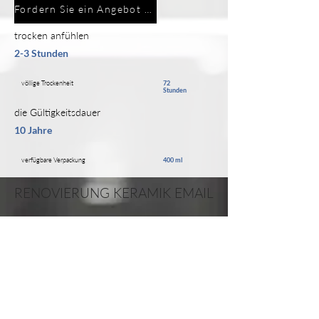
Fordern Sie ein Angebot an
trocken anfühlen
2-3 Stunden
völlige Trockenheit
72
Stunden
die Gültigkeitsdauer
10 Jahre
verfügbare Verpackung
400 ml
RENOVIERUNG KERAMIK EMAIL
PRODUKTBESCHREIBUNG
ÜBER UNS
Wir sind ein moderner, prosperierender