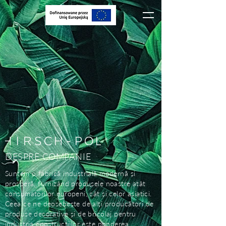
DESPRE COMPANIE
Suntem o fabrică industrială modernă și
prosperă, furnizând produsele noastre atât
consumatorilor europeni, cât și celor asiatici.
Ceea ce ne deosebește de alți producători de
produse decorative și de bricolaj pentru
industria construcțiilor este ponderea