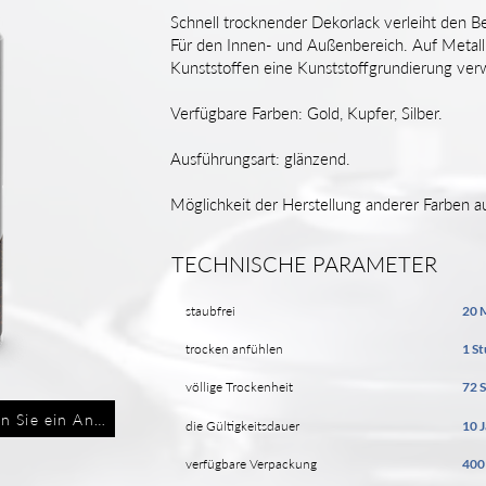
Schnell trocknender Dekorlack verleiht den B
Für den Innen- und Außenbereich. Auf Metall, 
Kunststoffen eine Kunststoffgrundierung ve
Verfügbare Farben: Gold, Kupfer, Silber.
Ausführungsart: glänzend.
Möglichkeit der Herstellung anderer Farben 
TECHNISCHE PARAMETER
staubfrei
20 
trocken anfühlen
1 S
völlige Trockenheit
72 
n Sie ein Angebot an
die Gültigkeitsdauer
10 
verfügbare Verpackung
400