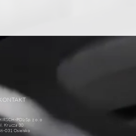
KONTAKT
HIRSCH-POL-Sp. z o. o
ul. Krucza 30
86-031 Osielsko