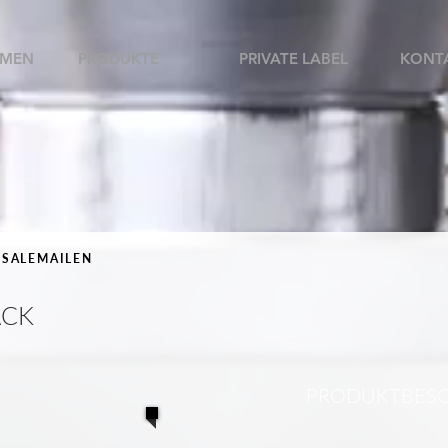
HMEN
PRODUKTE
PRIVATE LABEL
KONT
RSALEMAILEN
ACK
PRODUKTBES