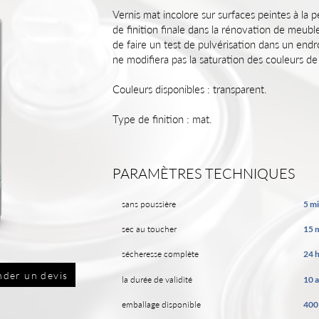
Vernis mat incolore sur surfaces peintes à la 
de finition finale dans la rénovation de meuble
de faire un test de pulvérisation dans un endroi
ne modifiera pas la saturation des couleurs de l
Couleurs disponibles : transparent.
Type de finition : mat.
PARAMÈTRES TECHNIQUES
sans poussière
5 m
sec au toucher
15 
sécheresse complète
24 
der un devis
la durée de validité
10 
emballage disponible
400