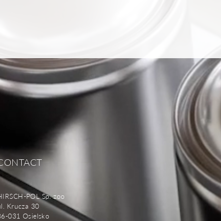
CONTACT
HIRSCH-POL Sp. zoo
ul. Krucza 30
86-031 Osielsko