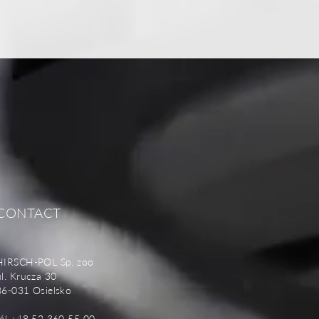
CONTACT
HIRSCH-POL Sp. zoo
ul. Krucza 30
86-031 Osielsko
tél +48 52 360 55 00