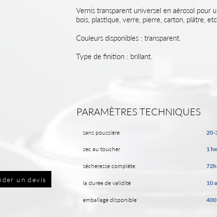
Vernis transparent universel en aérosol pour un
bois, plastique, verre, pierre, carton, plâtre, e
Couleurs disponibles : transparent.
Type de finition : brillant.
PARAMÈTRES TECHNIQUES
sans poussière
20-
sec au toucher
1 h
sécheresse complète
72h
der un devis
la durée de validité
10 
emballage disponible
400