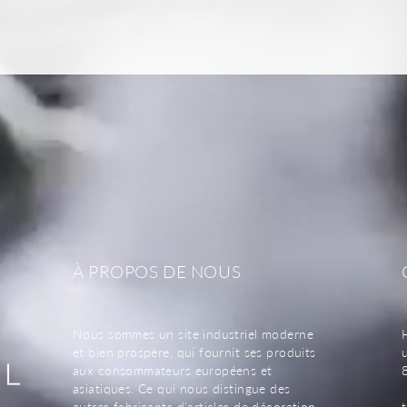
À PROPOS DE NOUS
Nous sommes un site industriel moderne
et bien prospère, qui fournit ses produits
aux consommateurs européens et
asiatiques. Ce qui nous distingue des
autres fabricants d'articles de décoration