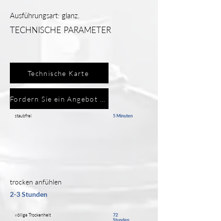
Ausführungsart: glanz.
TECHNISCHE PARAMETER
Technische Karte
Fordern Sie ein Angebot an
staubfrei
5 Minuten
trocken anfühlen
2-3 Stunden
völlige Trockenheit
72
Stunden