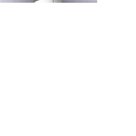
PRODUKTBESCHREIBUNG
ÜBER UNS
Wir sind ein moderner, prosperierender
Industriebetrieb, der unsere Produkte sowohl
an europäische als auch an asiatische
Verbraucher liefert. Was uns von anderen
Herstellern von Dekorations- und
Heimwerkerprodukten für die Baubranche
unterscheidet, ist der signifikante Anteil von
Private Label in unserem Angebot.
KONTAKT
HIRSCH-POL-Sp. z o. o
ul. Krucza 30
86-031 Osielsko