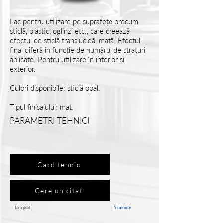
Lac pentru utilizare pe suprafețe precum
sticlă, plastic, oglinzi etc., care creează
efectul de sticlă translucidă, mată. Efectul
final diferă în funcție de numărul de straturi
aplicate. Pentru utilizare în interior și
exterior.
Culori disponibile: sticlă opal.
Tipul finisajului: mat.
PARAMETRI TEHNICI
Card tehnic
Cere un citat
fara praf
5 minute