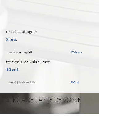
uscat la atingere
2 ore.
uscăciune completă
72 de ore
termenul de valabilitate
10 ani
ambalajele disponibile
400 ml
STICLA DE LAPTE DE VOPSE
DESCRIEREA PRODUSULUI