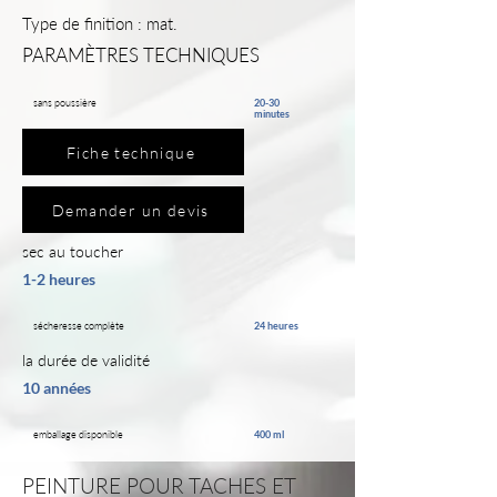
Type de finition : mat.
PARAMÈTRES TECHNIQUES
sans poussière
20-30
minutes
Fiche technique
Demander un devis
sec au toucher
1-2 heures
sécheresse complète
24 heures
la durée de validité
10 années
emballage disponible
400 ml
PEINTURE POUR TACHES ET