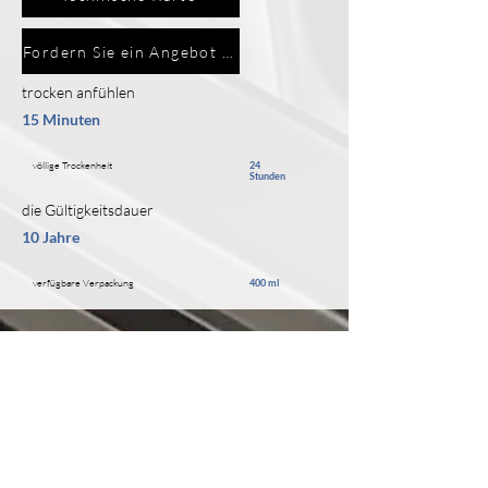
Fordern Sie ein Angebot an
trocken anfühlen
15 Minuten
völlige Trockenheit
24
Stunden
die Gültigkeitsdauer
10 Jahre
verfügbare Verpackung
400 ml
PRODUKTBESCHREIBUNG
ÜBER UNS
Wir sind ein moderner, prosperierender