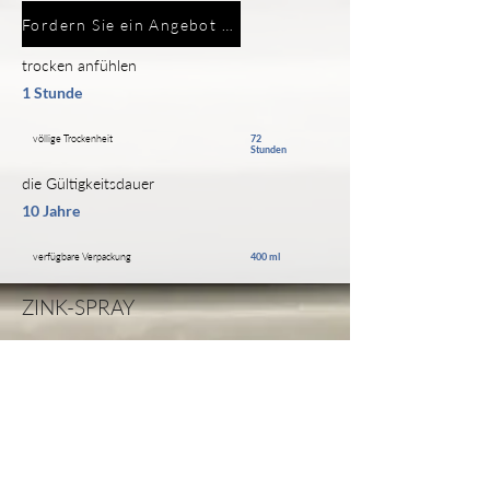
Fordern Sie ein Angebot an
trocken anfühlen
1 Stunde
völlige Trockenheit
72
Stunden
die Gültigkeitsdauer
10 Jahre
verfügbare Verpackung
400 ml
ZINK-SPRAY
PRODUKTBESCHREIBUNG
ÜBER UNS
Wir sind ein moderner, prosperierender